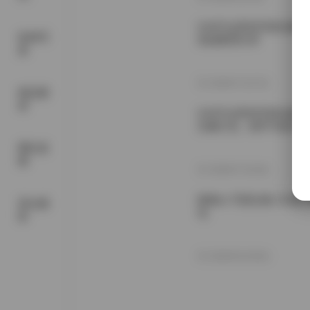
G44不会受伤写真合集17
机构写
资源整理分享
真
2026年7月27日
精品素
材
G44不会受伤写真合集下载
完整打包，细节与技术
网红套
图
2026年7月24日
疯猫ss 写真合集 214套
美女摄
包
影
2026年5月26日