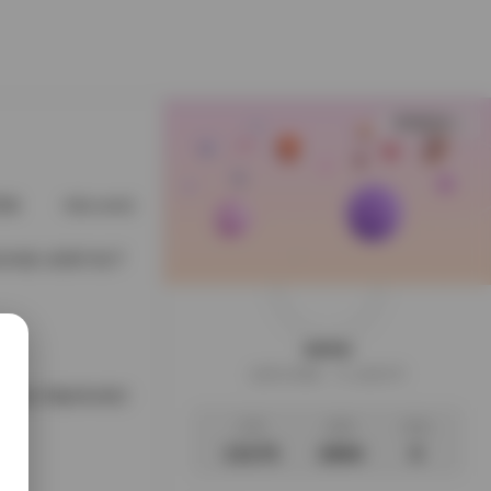
查看更多
星猫
@cuteli占星猫
@DDlalolo
@demifairytw_of
181套 全部打包下
weme
这家伙很懒，什么都没写
集178套65GB打
文章
标签
说说
13175
2694
0