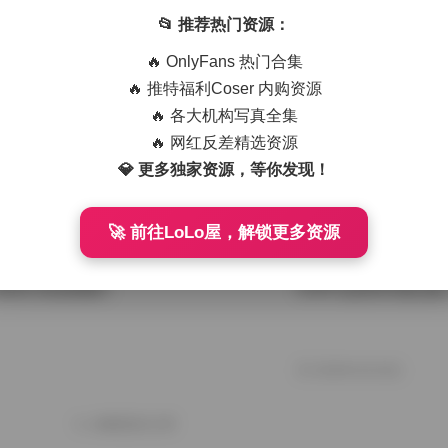
📂 推荐热门资源：
8套65GB大容量
G44不会受伤写真合集打
GB | 经典作品精选
🔥 OnlyFans 热门合集
🔥 推特福利Coser 内购资源
🔥 各大机构写真全集
2026年7月27日
🔥 网红反差精选资源
：176套65GB
G44不会受伤写真资源合
💎 更多独家资源，等你发现！
全解析
盘下载
🚀 前往LoLo屋，解锁更多资源
2026年7月17日
 86GB 高清原图打
G44不会受伤写真合集 1
2026年4月16日
加载更多文章