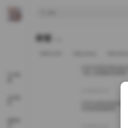
标签
Tags.
@91vcrDC
@anaimiya
@andmlo
G44不会受伤写真合集182
下载 | 高清图集资源整理
SSS典
藏
2026年8月7日
会员福
利
G44不会受伤写真合集打
5GB资源免费获取
国模系
列
2026年8月4日