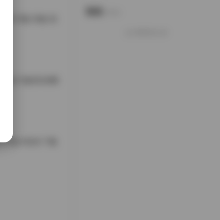
说说
Notes.
包下载178套 65
好像就这么多
集173套65GB网
71套 65GB 下载