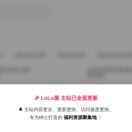
ve
@andnew1996
@babee5288
@babee5288占
套 65GB 全面
G44不会受伤写真合集
载 65GB
2026年8月6日
🎉 LoLo屋 主站已全面更新
包下载：180套6
G44「不会受伤」写真合
🔔 主站内容更全、更新更快、访问速度更快。
包下载资源合集
专为绅士打造的
福利资源聚集地
！
2026年8月2日