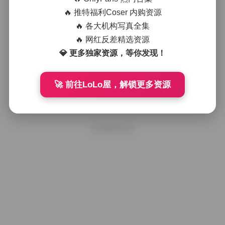
国模小薰656张甜美系写真 3GB高清
图库精选
🔥 推特福利Coser 内购资源
🔥 各大机构写真全集
🔥 网红反差精选资源
2026年1月2日
💎 更多独家资源，等你发现！
国模小薰甜美写真集 656张高清图片
🚀 前往LoLo屋，解锁更多资源
2025年9月30日
好像就这么多