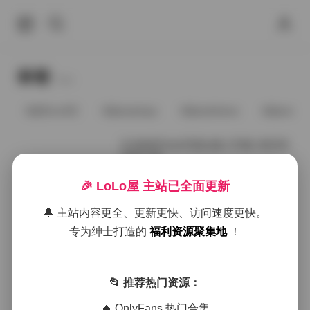
标签
Tags.
@91vcrDC
@anaimiya
@andmlove
@andne
DJAWAPhoto写真合集 370套 482GB
资源下载
🎉 LoLo屋 主站已全面更新
2026年6月20日
🔔 主站内容更全、更新更快、访问速度更快。
国模小薰3GB图库｜656张精选甜美
专为绅士打造的
福利资源聚集地
！
系写真集
📂 推荐热门资源：
2026年1月5日
🔥 OnlyFans 热门合集