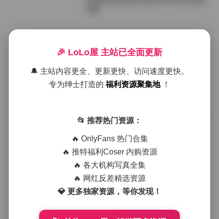
希威社爱辰私房写真329P无水印原图
合集
2026年1月12日
🎉 LoLo屋 主站已全面更新
国模小初希威社DVA套图代拍合集[33
0P/6GB]
🔔 主站内容更全、更新更快、访问速度更快。
专为绅士打造的
福利资源聚集地
！
2026年1月10日
国模小初希威社高质量DVA写真合集3
📂 推荐热门资源：
30张6GB
🔥 OnlyFans 热门合集
🔥 推特福利Coser 内购资源
2025年12月28日
🔥 各大机构写真全集
爱辰希威社私拍写真合集 329张高清
🔥 网红反差精选资源
无水印原版图集
💎 更多独家资源，等你发现！
2025年12月15日