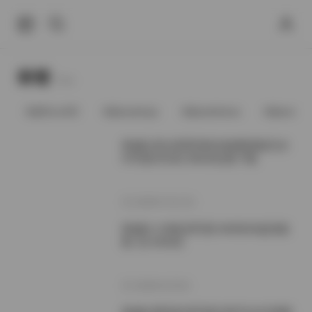
标签
Tags.
@91vcrDC
@anaimiya
@andmlove
@andne
希威社美女星星室私拍套图原版无水
印写真291张2.66GB合集下载
2026年7月17日
希威社小初私房写真 664张4K超清套
图【6.34GB】
2026年2月3日