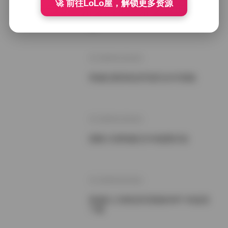
🚀 前往LoLo屋，解锁更多资源
希威社星星室私拍写真无水印原版29
1P
2025年10月4日
希威社爱辰私拍写真无水印原版
2025年10月4日
国模小初希威社DVA套图代拍
2025年9月30日
希威社小初私拍写真集664P 4K超清
下载