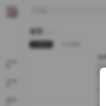
首页
Home.
最新发布
为你推荐
【幻宇
SSS典
近期在
藏
“幻宇
频平台
看看这
会员福
字在写
利
中，无
20
比如浅
国模系
列