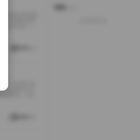
合辑
说说
Notes.
布的套图合集更是吸
得上是写真爱好者的
好像就这么多
源合辑无疑是一个
含着某种独特的风格
带上了一丝复古、怀
的一个虚拟角色。这
阅读更多
形式，持续吸引着
是一个长期致力于女
女写真图集合，以其广
源。 资源构成：跨
的宏大规模著称。从字面
了多个子主题：室
阅读更多