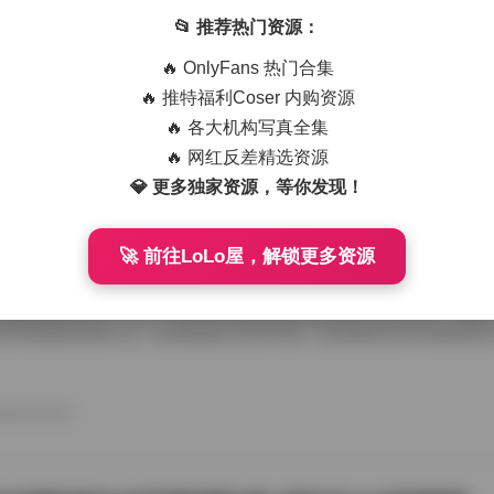
米线线喵写真套图合集打包下载：196套40GB超清资源
📂 推荐热门资源：
一批名为“过期米线线喵”的写真资源突然在网络上爆红，尤其是其最新发
🔥 OnlyFans 热门合集
量关注。这批作品共包含196套图片，合计容量高达40GB，几乎可以称
觉盛宴。对于那些热衷于打包下载、追求高品质写真的用户来说，这份资
🔥 推特福利Coser 内购资源
选。 从命名上看，“过期米线线喵”四个字既带有几分调侃的意味，也隐
🔥 各大机构写真全集
米线，是一种街头小吃，象征着日常、接地气；“过期”二字则让这份作品
息。而“线喵”则似乎是一个卡通化的拟人化形象，可能是创作者用于标志
🔥 网红反差精选资源
26年8月9日
名方式既能激发好奇心，又能有效地被搜索引擎收录，为后续的 […]
💎 更多独家资源，等你发现！
🚀 前往LoLo屋，解锁更多资源
eMedia美女写真图合集253套162GB高清图集打包下载
视觉文化蓬勃发展的时代，写真艺术作为一种融合审美与情感表达的艺术
数爱好者的关注。今天，我们为大家精选的正是来自PureMedia——这
艺术探索的优质平台。这套规模宏大的253套、总容量高达162GB的美
材覆盖和卓越的画质，成为众多摄影爱好者和收藏家不懂总加入的精选资
的多元写真世界 这套PureMedia美女写真图集合以“253套”“162GB”
，这一数据量让人不禁惊叹——相当于一座高耸的艺术宝库。集合中涵盖
26年8月9日
、户外草原、都市街头、海滨日常……每一 […]