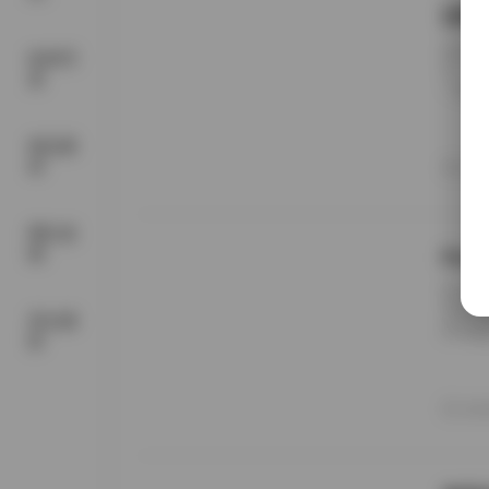
过期
近期，
机构写
引了大
真
一场视
不二之
定位。
精品素
旧的气
材
20
样的命
网红套
图
Pur
在当今
全球无
美女摄
性写真
影
泛的题
越题材
意义看
20
内静美