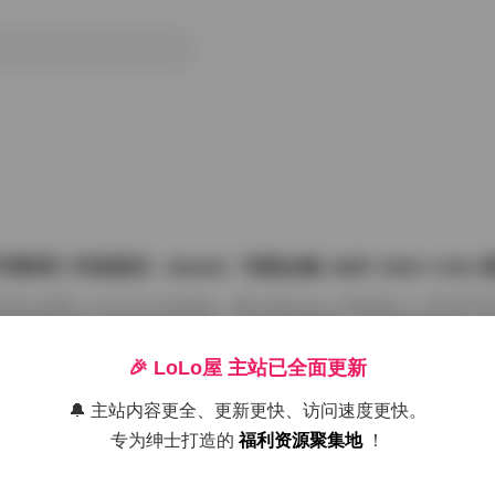
星球】抖音甜乐（02uiii）写真合集 185P 324V 3.5
抖音上看到一位叫“02uiii”的博主，她以“甜乐”这一主题创作了一系列写
星球”整理发布，共包含185张图片、324段视频素材，总容量达到3.5G
上拥有大量点赞和转发，还吸引了许多写真爱好者前来下载和研究。接下
位博主的创作风格，以及这套资源在写真圈中的独特之处。 **甜乐风格的视觉
🎉 LoLo屋 主站已全面更新
真领域可谓耳熟能详，它通常代表着清新、活泼、带有一丝俏皮的视觉风格。0
论是服饰的选择还是场景的布置，都非常注重这种甜美的氛围感。她喜欢
🔔 主站内容更全、更新更快、访问速度更快。
26年8月9日
粉、淡黄、薄荷绿等，同时搭配一些卡通 […]
专为绅士打造的
福利资源聚集地
！