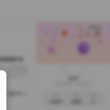
查看更多
G 高清资源打包
真作品，整套合集由
。这个合集不仅在短视
来，我们就一起来
weme
呈现** “甜乐”二
这家伙很懒，什么都没写
2uiii的作品
运用柔和的色调，
阅读更多
文章
标签
说说
13207
2696
0