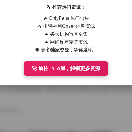
u_a(뮤아)写真合集打包下载：37套49GB超大资源合集
📂 推荐热门资源：
资源分享圈看到一款名为 Myu_a(뮤아) 的写真合集，号称包含 37 个系列
🔥 OnlyFans 热门合集
初只是好奇这样大的体积能包含多少内容，但当实际体验过后，才发现这
更是一次视觉上的盛宴。对于喜欢写真类资源的同学来说，这款合集绝对
🔥 推特福利Coser 内购资源
 合集简介 Myu_a(뮤아) 是一个以写真为主的创作者，其作品风格偏向
🔥 各大机构写真全集
然与时尚元素。每套作品都经过精心策划，从服饰搭配到场景选择，细节
的写真涵盖了日常穿搭写真、主题 Cosplay 写真以及艺术写真等多个
🔥 网红反差精选资源
26年8月8日
。尤其是那些追求高品质图片的博主，都 […]
💎 更多独家资源，等你发现！
🚀 前往LoLo屋，解锁更多资源
ngni邦尼写真图片合集下载 | 88套78GB高分辨率网红写真
爱好者的聚集地，Bangni邦尼的写真作品一直以清新自然的风格赢得了
方推出了完整的88套图片合集，总计78GB，涵盖了从日常街拍到精心
一个多维度的视觉盛宴。 合集概览 这份合集被分为八大主题，每个主题
照片。内容包括： - **清晨微光**：以柔和的晨曦为背景，捕捉邦尼轻
 - **都市漫步**：街头霓虹与都市建筑的碰撞，展现邦尼在繁华中的从容姿态。
彩斑斓的花海与邦尼 Comfortable 站姿，营造浪漫氛围。 查看原文: Ban
26年8月8日
套 7 […]