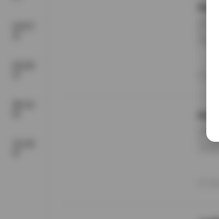
My
最近在
机构写
B。起
真
堆砌，
选择。
新、自
精品素
合集中
材
20
美需求
网红套
图
Ba
在摄影
日，官
美女摄
你呈现
影
分辨率
交错。
*：五
20
下载88