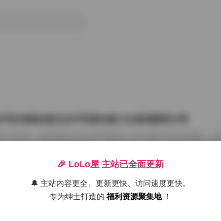
汐写生精选6套无水印写真合集7GB高清图库分享
情: 李若汐 – 内部私购无水印写真套图6套 7GB 在数字时代的浪潮中
成为许多审美爱好者的共同追求。李若汐作为近年来在原创动态领域展现
作品集中展现了独特的审美视角与专业素养。通过对其内部私购无水印写
整地领略这位创作者在肖像捕捉、构图构思以及情感表达方面的艺术成就
🎉 LoLo屋 主站已全面更新
都市的微妙张力 李若汐的写真作品始终保持着强烈的个性化特色。在6
景的切换展现出对生活细节的敏锐洞察。比如其中一套以“午后咖啡”为主
🔔 主站内容更全、更新更快、访问速度更快。
26年8月8日
光与室内灯光交织的环境中的疏离感与亲密感。这 […]
专为绅士打造的
福利资源聚集地
！