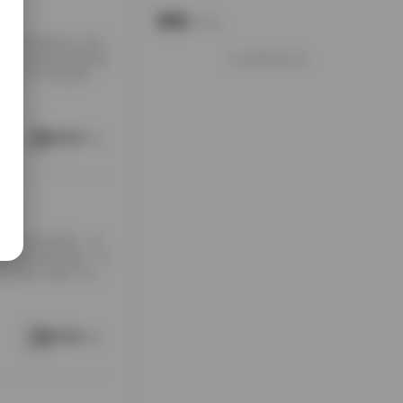
说说
Notes.
，总容量高达 49G
不仅仅是简单的数据
好像就这么多
是一个不容忽视的
于日系美学，融合了清
把控得相当到位。
类别，能够满足不同审
阅读更多
集
大量粉丝的喜爱。近
布景的多场景拍摄，为
下又细分为数十张高
盈的步伐与自然光影的
 - **花海漫游*
gni邦尼写真图片合集
阅读更多