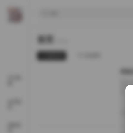
首页
Home.
最新发布
为你推荐
李若
SSS典
图集详
藏
集整理
者，其
以更完
会员福
自然与
利
不同场
20
在自然
国模系
列