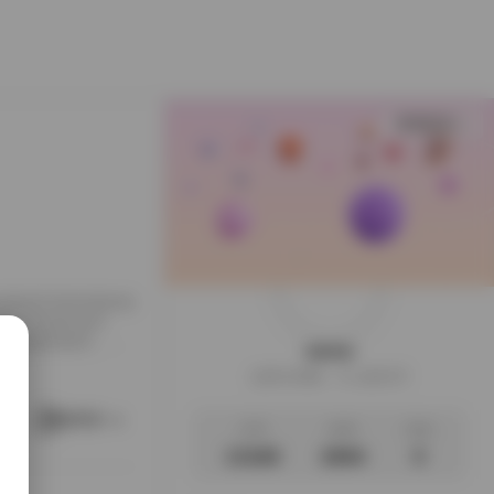
查看更多
，各类精选写真资源的收
突出表现的创作
真套图的梳理，得
weme
。 作品风格解析：
这家伙很懒，什么都没写
套合集中，创作者通过
题，镜头捕捉了人物
阅读更多
文章
标签
说说
13180
2694
0