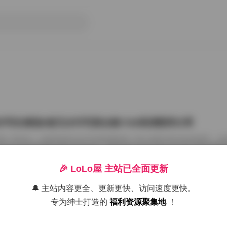
汐写生精选6套无水印写真合集7GB高清图库分享
情: 李若汐 – 内部私购无水印写真套图6套 7GB 在数字时代的浪潮中
成为许多审美爱好者的共同追求。李若汐作为近年来在原创动态领域展现
作品集中展现了独特的审美视角与专业素养。通过对其内部私购无水印写
整地领略这位创作者在肖像捕捉、构图构思以及情感表达方面的艺术成就
🎉 LoLo屋 主站已全面更新
都市的微妙张力 李若汐的写真作品始终保持着强烈的个性化特色。在6
景的切换展现出对生活细节的敏锐洞察。比如其中一套以“午后咖啡”为主
🔔 主站内容更全、更新更快、访问速度更快。
26年8月8日
光与室内灯光交织的环境中的疏离感与亲密感。这 […]
专为绅士打造的
福利资源聚集地
！