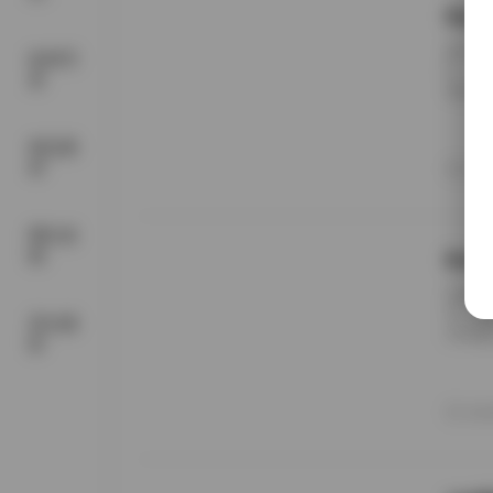
My
最近在
机构写
B。起
真
堆砌，
选择。
新、自
精品素
合集中
材
20
美需求
网红套
图
Ba
在摄影
日，官
美女摄
你呈现
影
分辨率
交错。
*：五
20
下载88