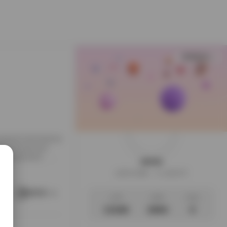
查看更多
，各类精选写真资源的收
突出表现的创作
真套图的梳理，得
weme
。 作品风格解析：
这家伙很懒，什么都没写
套合集中，创作者通过
题，镜头捕捉了人物
阅读更多
文章
标签
说说
13180
2694
0