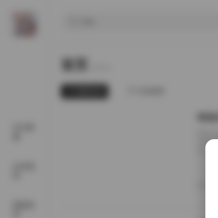
首页
Home.
最新发布
为你推荐
李若
SSS典
图集详
藏
集整理
者，其
以更完
会员福
自然与
利
不同场
20
在自然
国模系
列