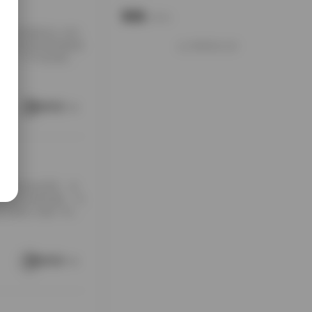
说说
Notes.
，总容量高达 49G
不仅仅是简单的数据
好像就这么多
是一个不容忽视的
于日系美学，融合了清
把控得相当到位。
类别，能够满足不同审
阅读更多
集
大量粉丝的喜爱。近
布景的多场景拍摄，为
下又细分为数十张高
盈的步伐与自然光影的
 - **花海漫游*
gni邦尼写真图片合集
阅读更多