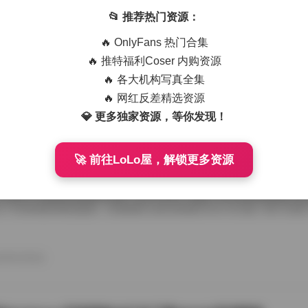
u_a(뮤아)写真合集打包下载：37套49GB超大资源合集
📂 推荐热门资源：
资源分享圈看到一款名为 Myu_a(뮤아) 的写真合集，号称包含 37 个系列
🔥 OnlyFans 热门合集
初只是好奇这样大的体积能包含多少内容，但当实际体验过后，才发现这
更是一次视觉上的盛宴。对于喜欢写真类资源的同学来说，这款合集绝对
🔥 推特福利Coser 内购资源
 合集简介 Myu_a(뮤아) 是一个以写真为主的创作者，其作品风格偏向
🔥 各大机构写真全集
然与时尚元素。每套作品都经过精心策划，从服饰搭配到场景选择，细节
的写真涵盖了日常穿搭写真、主题 Cosplay 写真以及艺术写真等多个
🔥 网红反差精选资源
26年8月8日
。尤其是那些追求高品质图片的博主，都 […]
💎 更多独家资源，等你发现！
🚀 前往LoLo屋，解锁更多资源
ngni邦尼写真图片合集下载 | 88套78GB高分辨率网红写真
爱好者的聚集地，Bangni邦尼的写真作品一直以清新自然的风格赢得了
方推出了完整的88套图片合集，总计78GB，涵盖了从日常街拍到精心
一个多维度的视觉盛宴。 合集概览 这份合集被分为八大主题，每个主题
照片。内容包括： - **清晨微光**：以柔和的晨曦为背景，捕捉邦尼轻
 - **都市漫步**：街头霓虹与都市建筑的碰撞，展现邦尼在繁华中的从容姿态。
彩斑斓的花海与邦尼 Comfortable 站姿，营造浪漫氛围。 查看原文: Ban
26年8月8日
套 7 […]